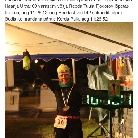
Haanja Ultra100 varasem võitja Reeda Tuula-Fjodorov lõpetas
teisena, aeg 11:26:12 ning Reedast vaid 42 sekundit hiljem
jõudis kolmandana pärale Kerda Pulk, aeg 11:26:52.