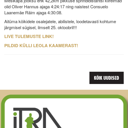
Mesikäpa jooksu ehk 42,2km pikkuse sprindidistantsi kiireimad
olid Oliver Hannus ajaga 4:24:17 ning naistest Consuelo
Laanemäe Räim ajaga 4:30:08.
Aitüma kõikidele osalejatele, abilistele, loodetavasti kohtume
järgmisel sügisel, ilmselt 25. oktoobril!!!
LIVE TULEMUSTE LINK!
PILDID KÜLLI LEOLA KAAMERAST!
KÕIK UUDISED