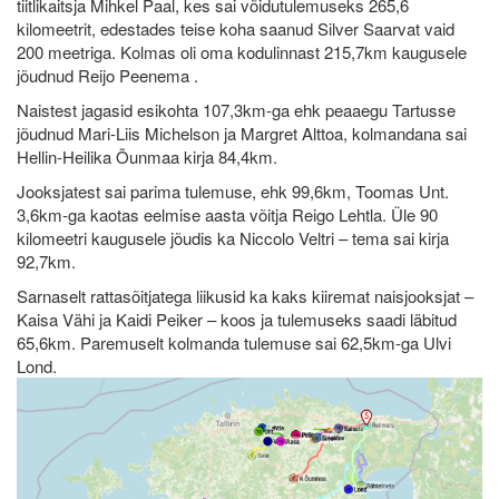
tiitlikaitsja Mihkel Paal, kes sai võidutulemuseks 265,6
kilomeetrit, edestades teise koha saanud Silver Saarvat vaid
200 meetriga. Kolmas oli oma kodulinnast 215,7km kaugusele
jõudnud Reijo Peenema .
Naistest jagasid esikohta 107,3km-ga ehk peaaegu Tartusse
jõudnud Mari-Liis Michelson ja Margret Alttoa, kolmandana sai
Hellin-Heilika Õunmaa kirja 84,4km.
Jooksjatest sai parima tulemuse, ehk 99,6km, Toomas Unt.
3,6km-ga kaotas eelmise aasta võitja Reigo Lehtla. Üle 90
kilomeetri kaugusele jõudis ka Niccolo Veltri – tema sai kirja
92,7km.
Sarnaselt rattasõitjatega liikusid ka kaks kiiremat naisjooksjat –
Kaisa Vähi ja Kaidi Peiker – koos ja tulemuseks saadi läbitud
65,6km. Paremuselt kolmanda tulemuse sai 62,5km-ga Ulvi
Lond.