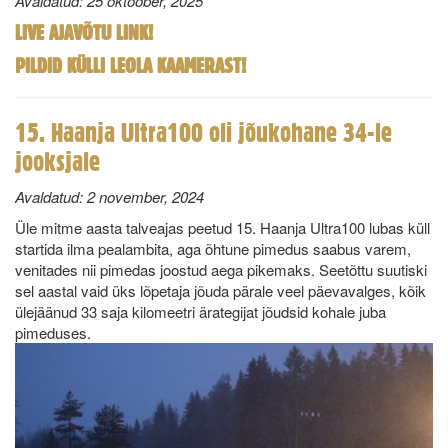
Avaldatud:
25 oktoober, 2025
LIVE AJAVÕTU LINK!
PILDID KÜLLI LEOLA KAAMERAST!
15. Haanja Ultra100 oli jõukohane 34-le
jooksjale
Avaldatud:
2 november, 2024
Üle mitme aasta talveajas peetud 15. Haanja Ultra100 lubas küll
startida ilma pealambita, aga õhtune pimedus saabus varem,
venitades nii pimedas joostud aega pikemaks. Seetõttu suutiski
sel aastal vaid üks lõpetaja jõuda pärale veel päevavalges, kõik
ülejäänud 33 saja kilomeetri ärategijat jõudsid kohale juba
pimeduses.