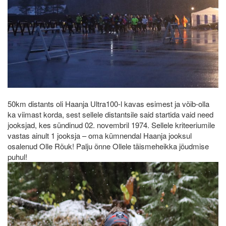
50km distants oli Haanja Ultra100-l kavas esimest ja võib-olla
ka viimast korda, sest sellele distantsile said startida vaid need
jooksjad, kes sündinud 02. novembril 1974. Sellele kriteeriumile
vastas ainult 1 jooksja – oma kümnendal Haanja jooksul
osalenud Olle Rõuk! Palju õnne Ollele täismeheikka jõudmise
puhul!