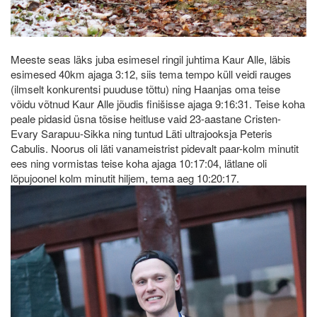
Meeste seas läks juba esimesel ringil juhtima Kaur Alle, läbis
esimesed 40km ajaga 3:12, siis tema tempo küll veidi rauges
(ilmselt konkurentsi puuduse tõttu) ning Haanjas oma teise
võidu võtnud Kaur Alle jõudis finišisse ajaga 9:16:31. Teise koha
peale pidasid üsna tõsise heitluse vaid 23-aastane Cristen-
Evary Sarapuu-Sikka ning tuntud Läti ultrajooksja Peteris
Cabulis. Noorus oli läti vanameistrist pidevalt paar-kolm minutit
ees ning vormistas teise koha ajaga 10:17:04, lätlane oli
lõpujoonel kolm minutit hiljem, tema aeg 10:20:17.