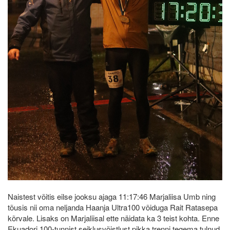
Naistest võitis eilse jooksu ajaga 11:17:46 Marjaliisa Umb ning
tõusis nii oma neljanda Haanja Ultra100 võiduga Rait Ratasepa
kõrvale. Lisaks on Marjaliisal ette näidata ka 3 teist kohta. Enne
Ekuadori 100-tunnist seiklusvõistlust pikka trenni tegema tulnud