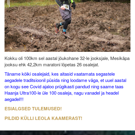
Kokku oli 100km sel aastal jõukohane 32-le jooksjale, Mesikäpa
jooksu ehk 42,2km maratoni lõpetas 26 osalejat.
Täname kõiki osalejaid, kes aitasid vaatamata segastele
aegadele traditsioonil püsida ning loodame väga, et uuel aastal
on kogu see Covid ajaloo prügikasti pandud ning saame taas
Haanja Ultra100-le üle 100 osaleja, nagu vanadel ja headel
aegadel!!!
ESIALGSED TULEMUSED!
PILDID KÜLLI LEOLA KAAMERAST!