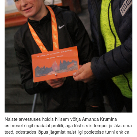
Naiste arvestuses hoidis hilisem võitja Amanda Krumina
esimesel ringil madalat profiili, aga tõstis siis tempot ja läks oma
teed, edestades lõpus järgmist naist ligi pooleteise tunni ehk ca