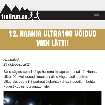
Toggle
navigat
12. HAANJA ULTRA100 VÕIDUD
VIIDI LÄTTI!
Avaldatud:
24 oktoober, 2021
Selle sügise senini kõige hullema ilmaga toimunud 12. Haanja
Ultra100-l valitsenud ilmaolud näisid väga hästi sobivat
lätlastele, sest nii 3 parimat üldkohta kui ka 3 poodiumikohta
kuuest kuulus lõunanaabritele.