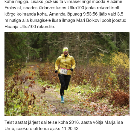
kahe ringiga. Lisaks jooksis ta viimasel ringil mööda Vladimir
Frolovist, saades üldarvestuses Ultra100 jaoks rekordiliselt
kõrge kolmanda koha. Amanda lõpuaeg 9:53:56 jääb vaid 3,5
minutiga alla kunagisele ilusa ilmaga Mari Boikovi poolt joostud
Haanja Ultra100 rekordile.
Teist aastat järjest sai teise koha 2016. aasta võitja Marjaliisa
Umb, seekord oli tema ajaks 11:20:42.