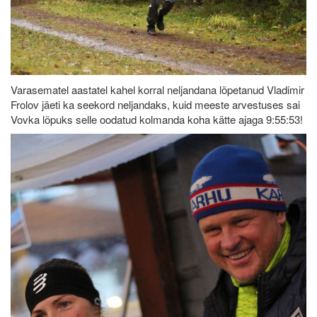
Varasematel aastatel kahel korral neljandana lõpetanud Vladimir
Frolov jäeti ka seekord neljandaks, kuid meeste arvestuses sai
Vovka lõpuks selle oodatud kolmanda koha kätte ajaga 9:55:53!