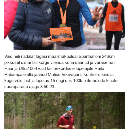
Vaid neli nädalat tagasi maailmakuulsal Sparthatloni 246km
pikkusel distantsil kõrge viienda koha saanud ja varasemalt
Haanja Ultra100-l vaid kolmekordsele lõpetajale Raita
Ratasepale alla jäänud Matiss Vecvagaris kontrollis kindlalt
kogu võistlust ja lõpetas 15 ringi ehk 100km ilmaolude kiuste
suurepärase ajaga 8:50:23.