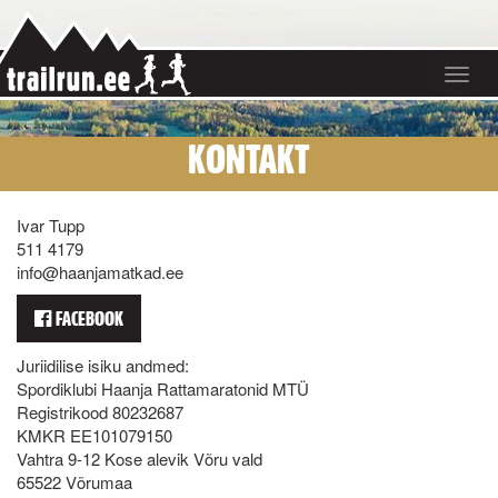
Toggle
navigat
KONTAKT
Ivar Tupp
511 4179
info@haanjamatkad.ee
FACEBOOK
Juriidilise isiku andmed:
Spordiklubi Haanja Rattamaratonid MTÜ
Registrikood 80232687
KMKR EE101079150
Vahtra 9-12 Kose alevik Võru vald
65522 Võrumaa