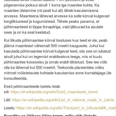
põgenemise jooksul ainult 1 korra iga maantee kohta. Ka
maantee ületamine (nii pealt kui alt) läheb kasutamisena
arvesse. Maanteena lähevad arvesse ka selle kõrval kulgevad
kergliiklusteed ja kogumisteed. Tähele peaks panema, et
põhimaanteed ei lõppe linnapiiriga, vaid jätkuvad ka asulate
sees ja on ka seal keelatud.
Kui liikuda põhimaantee kõrval looduses kus teed ei ole, peab
jääma maanteest vähemalt 500 meetri kaugusele. Juhul kui
kasutada põhimaantee kõrval kulgevat teed, siis see on lubatud
ainult juhul kui on tegemist eraldiseisva teega, mis ei kuulu
põhimaantee koosseisu ja omab eraldi tähistust. See tee võib
olla ka lähemal kui 500 meetrit. Teekonda planeerides võiks
mitmeti mõistetavate kohtade kasutamise enne korraldajaga üle
konsulteerida.
Eesti põhimaanteede loetelu leiab
siit:
https://et.wikipedia.org/wiki/Eesti_maanteede_loend
Läti:
https://en.wikipedia.org/wiki/List_of_national_roads_in_Latvia
Leedu:
https://en.wikipedia.org/wiki/Transport_in_Lithuania#A_ro
Erandiks on Väikese Väina tamm, mille võib ületada