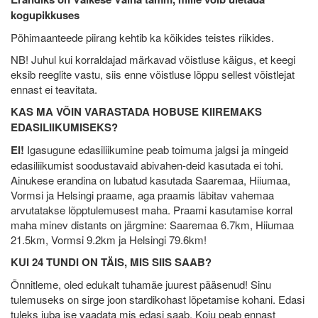
kogupikkuses
Põhimaanteede piirang kehtib ka kõikides teistes riikides.
NB! Juhul kui korraldajad märkavad võistluse käigus, et keegi
eksib reeglite vastu, siis enne võistluse lõppu sellest võistlejat
ennast ei teavitata.
KAS MA VÕIN VARASTADA HOBUSE KIIREMAKS
EDASILIIKUMISEKS?
EI!
Igasugune edasiliikumine peab toimuma jalgsi ja mingeid
edasiliikumist soodustavaid abivahen-deid kasutada ei tohi.
Ainukese erandina on lubatud kasutada Saaremaa, Hiiumaa,
Vormsi ja Helsingi praame, aga praamis läbitav vahemaa
arvutatakse lõpptulemusest maha. Praami kasutamise korral
maha minev distants on järgmine: Saaremaa 6.7km, Hiiumaa
21.5km, Vormsi 9.2km ja Helsingi 79.6km!
KUI 24 TUNDI ON TÄIS, MIS SIIS SAAB?
Õnnitleme, oled edukalt tuhamäe juurest pääsenud! Sinu
tulemuseks on sirge joon stardikohast lõpetamise kohani. Edasi
tuleks juba ise vaadata mis edasi saab. Koju peab ennast