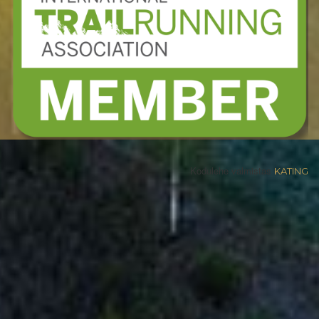
Kodulehe valmistas
KATING