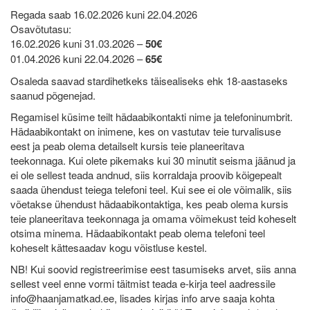
Regada saab 16.02.2026 kuni 22.04.2026
Osavõtutasu:
16.02.2026 kuni 31.03.2026 –
50€
01.04.2026 kuni 22.04.2026 –
65€
Osaleda saavad stardihetkeks täisealiseks ehk 18-aastaseks
saanud põgenejad.
Regamisel küsime teilt hädaabikontakti nime ja telefoninumbrit.
Hädaabikontakt on inimene, kes on vastutav teie turvalisuse
eest ja peab olema detailselt kursis teie planeeritava
teekonnaga. Kui olete pikemaks kui 30 minutit seisma jäänud ja
ei ole sellest teada andnud, siis korraldaja proovib kõigepealt
saada ühendust teiega telefoni teel. Kui see ei ole võimalik, siis
võetakse ühendust hädaabikontaktiga, kes peab olema kursis
teie planeeritava teekonnaga ja omama võimekust teid koheselt
otsima minema. Hädaabikontakt peab olema telefoni teel
koheselt kättesaadav kogu võistluse kestel.
NB! Kui soovid registreerimise eest tasumiseks arvet, siis anna
sellest veel enne vormi täitmist teada e-kirja teel aadressile
info@haanjamatkad.ee, lisades kirjas info arve saaja kohta