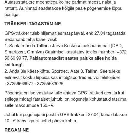
Autasustatakse meenetega kolme parimat meest, naist ja
ratturit. Auhinnad saadetakse kõigile peale põgenemise lõppu
postiga.
TRÄKKERI TAGASTAMINE
GPS-träkker tuleb hiljemalt esmaspäeval, ehk 27.04 tagastada.
Seda saab teha kahel viisil:
1. Saata mõnda Tallinna Järve Keskuse pakiautomaati (DPD,
Smartpost, Omniva) Saatmisel kasutatav telefoninumber: +372
56 66 99 77.
Pakiautomaadist saates paluks alles hoida
kviitung!
2. Anda üle käest-kätte. Sportrec, Aate 3, Tallinn. See tuleks
eelnevalt kokku leppida kas info@sportrec.eu või telefonidel
+37256669977 +37255583025
Põgeneja on ise vastutav talle antava GPS-träkkeri eest ja kui
sellega midagi fataalset juhtub, on põgeneja kohustatud tasuma
selle maksumuse 150.- €.
Juhul kui põgeneja ei postita GPS-träkkerit 27.04, kohaldatakse
10.- € trahvi iga hilinetud päeva kohta.
REGAMINE