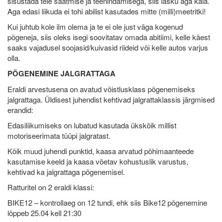
sisustada teie saatmise ja teenindamisega, siis lasku aga käia.
Aga edasi liikuda ei tohi abilist kasutades mitte (milli)meetritki!
Kui juhtub kole ilm olema ja te ei ole just väga kogenud
põgeneja, siis oleks isegi soovitatav omada abitiimi, kelle käest
saaks vajadusel soojasid/kuivasid riideid või kelle autos varjus
olla.
PÕGENEMINE JALGRATTAGA
Eraldi arvestusena on avatud võistlusklass põgenemiseks
jalgrattaga. Üldisest juhendist kehtivad jalgrattaklassis järgmised
erandid:
Edasiliikumiseks on lubatud kasutada ükskõik millist
motoriseerimata tüüpi jalgratast.
Kõik muud juhendi punktid, kaasa arvatud põhimaanteede
kasutamise keeld ja kaasa võetav kohustuslik varustus,
kehtivad ka jalgrattaga põgenemisel.
Ratturitel on 2 eraldi klassi:
BIKE12 – kontrollaeg on 12 tundi, ehk siis Bike12 põgenemine
lõppeb 25.04 kell 21:30