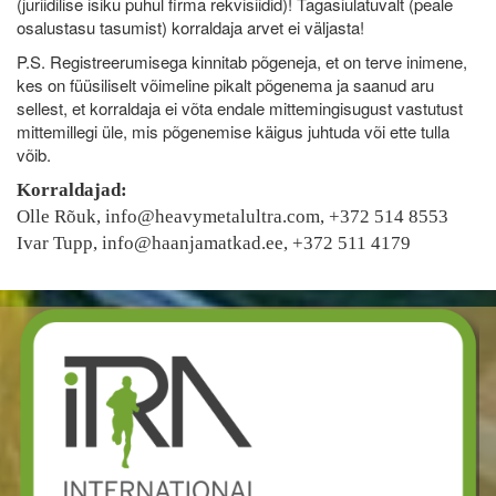
(juriidilise isiku puhul firma rekvisiidid)! Tagasiulatuvalt (peale
osalustasu tasumist) korraldaja arvet ei väljasta!
P.S. Registreerumisega kinnitab põgeneja, et on terve inimene,
kes on füüsiliselt võimeline pikalt põgenema ja saanud aru
sellest, et korraldaja ei võta endale mittemingisugust vastutust
mittemillegi üle, mis põgenemise käigus juhtuda või ette tulla
võib.
Korraldajad:
Olle Rõuk,
info@heavymetalultra.com
, +372 514 8553
Ivar Tupp, info@haanjamatkad.ee, +372 511 4179