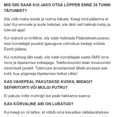
MIS SIIS SAAB KUI JAKS OTSA LÕPPEB ENNE 24 TUNNI
TÄITUMIST?
Siis võib maha istuda ja nutma hakata. Keegi sind päästma ei
tule! Kui emmele ja issile helistad, siis äkki neil hakkab kahju ja
tulevad appi!
Kui olukord on kriitiline, siis tuleb helistada Päästekeskusesse,
sest korraldajal puudub igasugune võimekus kedagi mööda
Eestit päästa.
Kui nutuhoog läbi saab, siis tuleb korraldajale saata SMS oma
nime ja lõpetamise kellaajaga. Telefoninumbri leiab rinnanumbri
sisemiselt poolelt. Tulemuse arvestamisel läheb arvesse see
koht, kus põgeneja lõpetamise hetkel viibis!
KAS VAHEPEAL PAKUTAKSE KUSKIL MIDAGI?
SEFIIRITORTI VÕI MULGI PUTRU?
Ei pakuta mitte muhvigi! Ise peab hakkama saama
KAS KÕRVALINE ABI ON LUBATUD?
Kui keegi on nii lahke, et viitsib oma kevadise nädalavahetuse