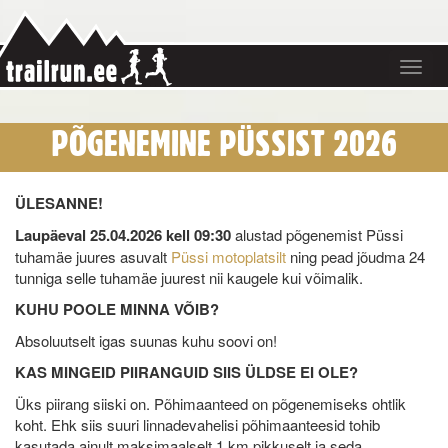
Toggle
navigat
PÕGENEMINE PÜSSIST 2026
ÜLESANNE!
Laupäeval 25.04.2026 kell 09:30
alustad põgenemist Püssi
tuhamäe juures asuvalt
Püssi motoplatsilt
ning pead jõudma 24
tunniga selle tuhamäe juurest nii kaugele kui võimalik.
KUHU POOLE MINNA VÕIB?
Absoluutselt igas suunas kuhu soovi on!
KAS MINGEID PIIRANGUID SIIS ÜLDSE EI OLE?
Üks piirang siiski on. Põhimaanteed on põgenemiseks ohtlik
koht. Ehk siis suuri linnadevahelisi põhimaanteesid tohib
kasutada ainult maksimaalselt 1 km pikkuselt ja seda