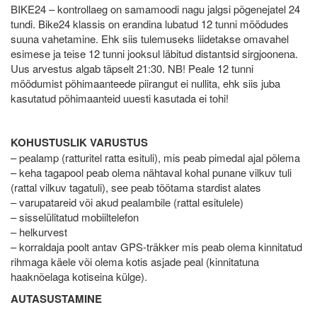
BIKE24 – kontrollaeg on samamoodi nagu jalgsi põgenejatel 24
tundi. Bike24 klassis on erandina lubatud 12 tunni möödudes
suuna vahetamine. Ehk siis tulemuseks liidetakse omavahel
esimese ja teise 12 tunni jooksul läbitud distantsid sirgjoonena.
Uus arvestus algab täpselt 21:30. NB! Peale 12 tunni
möödumist põhimaanteede piirangut ei nullita, ehk siis juba
kasutatud põhimaanteid uuesti kasutada ei tohi!
KOHUSTUSLIK VARUSTUS
– pealamp (ratturitel ratta esituli), mis peab pimedal ajal põlema
– keha tagapool peab olema nähtaval kohal punane vilkuv tuli
(rattal vilkuv tagatuli), see peab töötama stardist alates
– varupatareid või akud pealambile (rattal esitulele)
– sisselülitatud mobiiltelefon
– helkurvest
– korraldaja poolt antav GPS-träkker mis peab olema kinnitatud
rihmaga käele või olema kotis asjade peal (kinnitatuna
haaknõelaga kotiseina külge).
AUTASUSTAMINE