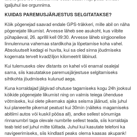
igaljuhul ise orgunnima.
KUIDAS PAREMUSJÄRJESTUS SELGITATAKSE?
Kõik põgenejad saavad endale GPS-träkkeri, mille abil on näha
põgenejate liikumist. Arvesse läheb see asukoht, kus viibite
pühapäeval, 26. aprillil kell 09:30. Arvesse läheb sirgjoonelise
linnulennuna vahemaa stardikoha ja lõpetamise koha vahel.
Absoluutselt kedagi ei huvita, kui sa oled sinna jõudmiseks
kogemata tervelt kvadžiljon kilomeetrit läbinud.
Kui tulemuseks olev distants on kahel või enamal osalejal
sama, siis kasutatakse paremusjärjestuse selgitamiseks
sihtkohta jõudmiseks kulunud aega.
Kuna korraldajad jälgivad ohutuse tagamiseks kogu 24h jooksul
kõikide põgenejate liikumist ning on valmis teiega ühenduse
võtmiseks, kui olete pikemaks ajaks seisma jäänud, siis juhul
kui planeerite pikemat peatust kui 30min (näiteks magamiseks
abitiimi autos või kuskil põõsa all), andke sellest sõnumiga
rinnanumbri taga olevale numbrile sellest teada, siis korraldaja
teab teid sel juhul mitte tülitada. Juhul kui kasutate telefoni ka
navigeerimiseks, siis kindlasti peaks olema kaasas akupank!