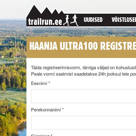
UUDISED
VÕISTLUSE
HAANJA ULTRA100 REGISTR
Täida registreerimisvorm, tärniga väljad on kohustusl
Peale vormi saatmist saadetakse 24h jooksul teie poo
Eesnimi *
Perekonnanimi *
Sünniaeg *