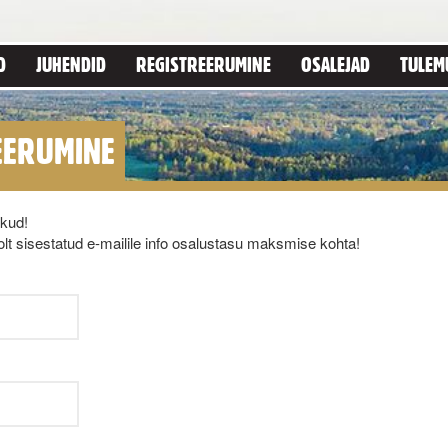
D
JUHENDID
REGISTREERUMINE
OSALEJAD
TULEM
EERUMINE
ikud!
lt sisestatud e-mailile info osalustasu maksmise kohta!