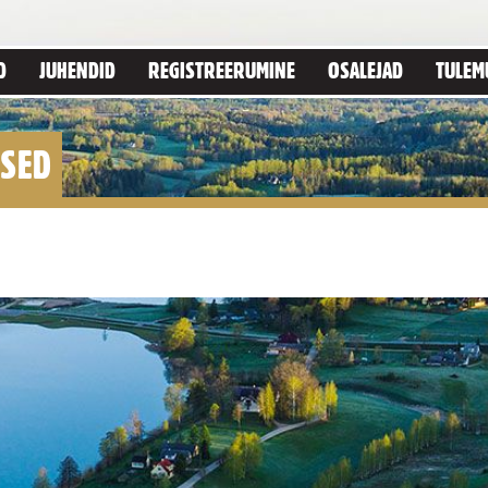
D
JUHENDID
REGISTREERUMINE
OSALEJAD
TULEM
USED