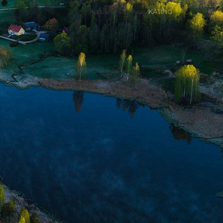
Kodulehe valmistas
KATING