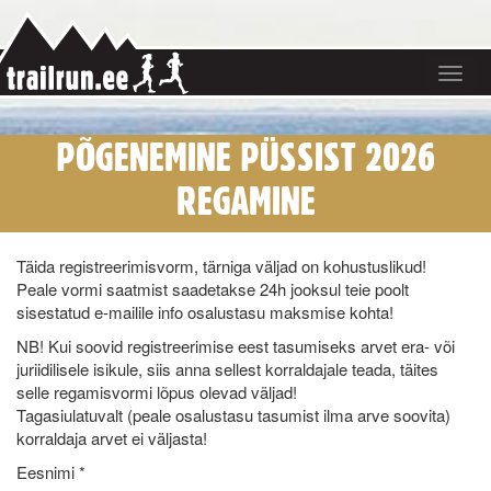
Toggle
navigat
PÕGENEMINE PÜSSIST 2026
REGAMINE
Täida registreerimisvorm, tärniga väljad on kohustuslikud!
Peale vormi saatmist saadetakse 24h jooksul teie poolt
sisestatud e-mailile info osalustasu maksmise kohta!
NB! Kui soovid registreerimise eest tasumiseks arvet era- või
juriidilisele isikule, siis anna sellest korraldajale teada, täites
selle regamisvormi lõpus olevad väljad!
Tagasiulatuvalt (peale osalustasu tasumist ilma arve soovita)
korraldaja arvet ei väljasta!
Eesnimi *