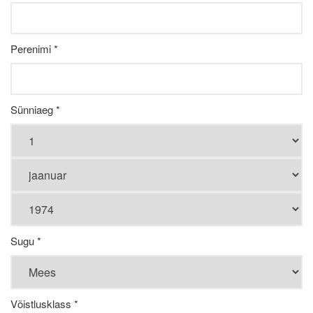
Perenimi *
Sünniaeg *
Sugu *
Võistlusklass *