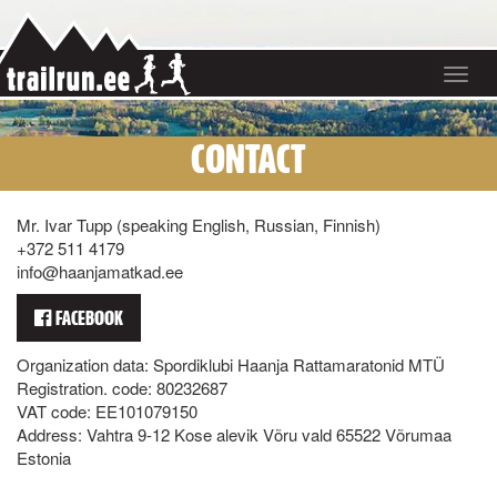
Toggle
navigat
CONTACT
Mr. Ivar Tupp (speaking English, Russian, Finnish)
+372 511 4179
info@haanjamatkad.ee
FACEBOOK
Organization data: Spordiklubi Haanja Rattamaratonid MTÜ
Registration. code: 80232687
VAT code: EE101079150
Address: Vahtra 9-12 Kose alevik Võru vald 65522 Võrumaa
Estonia