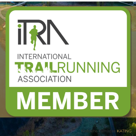
Kodulehe valmistas
KATING