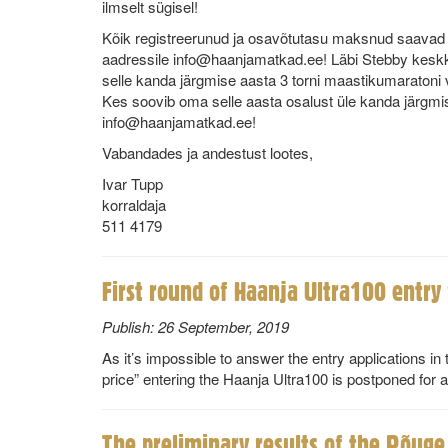
ilmselt sügisel!
Kõik registreerunud ja osavõtutasu maksnud saavad om
aadressile info@haanjamatkad.ee! Läbi Stebby keskko
selle kanda järgmise aasta 3 torni maastikumaratoni 
Kes soovib oma selle aasta osalust üle kanda järgmi
info@haanjamatkad.ee!
Vabandades ja andestust lootes,
Ivar Tupp
korraldaja
511 4179
First round of Haanja Ultra100 entry 
Publish:
26 September, 2019
As it’s impossible to answer the entry applications in 
price” entering the Haanja Ultra100 is postponed for 
The preliminary results of the Rõuge