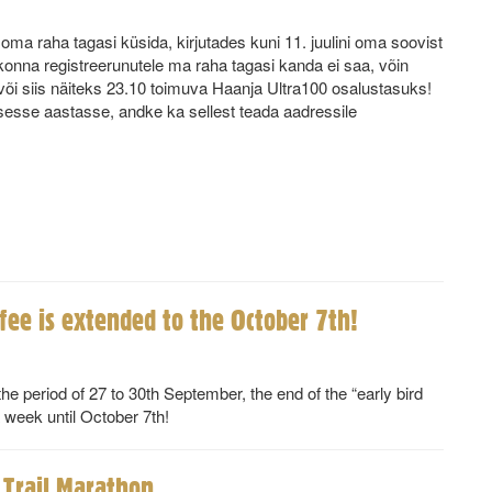
a raha tagasi küsida, kirjutades kuni 11. juulini oma soovist
nna registreerunutele ma raha tagasi kanda ei saa, võin
või siis näiteks 23.10 toimuva Haanja Ultra100 osalustasuks!
sesse aastasse, andke ka sellest teada aadressile
fee is extended to the October 7th!
the period of 27 to 30th September, the end of the “early bird
a week until October 7th!
 Trail Marathon