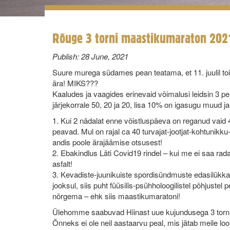
Rõuge 3 torni maastikumaraton 2021
Publish:
28 June, 2021
Suure murega südames pean teatama, et 11. juulil t
ära! MIKS???
Kaaludes ja vaagides erinevaid võimalusi leidsin 3 p
järjekorrale 50, 20 ja 20, lisa 10% on igasugu muud j
1. Kui 2 nädalat enne võistluspäeva on reganud vaid 40 
peavad. Mul on rajal ca 40 turvajat-jootjat-kohtunikk
andis poole ärajäämise otsusest!
2. Ebakindlus Läti Covid19 rindel – kui me ei saa rad
asfalt!
3. Kevadiste-juunikuiste spordisündmuste edasilükka
jooksul, siis puht füüsilis-psühholoogilistel põhjustel
nõrgema – ehk siis maastikumaratoni!
Ülehomme saabuvad Hiinast uue kujundusega 3 torni 
Õnneks ei ole neil aastaarvu peal, mis jätab meile loo