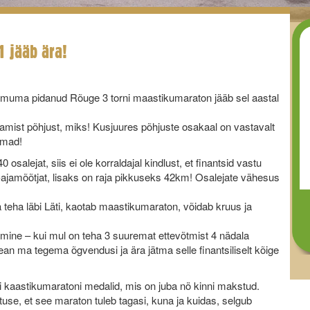
 jääb ära!
oimuma pidanud Rõuge 3 torni maastikumaraton jääb sel aastal
eamist põhjust, miks! Kusjuures põhjuste osakaal on vastavalt
amad!
osalejat, siis ei ole korraldajal kindlust, et finantsid vastu
u-ajamõõtjat, lisaks on raja pikkuseks 42km! Osalejate vähesus
a teha läbi Läti, kaotab maastikumaraton, võidab kruus ja
mine – kui mul on teha 3 suuremat ettevõtmist 4 nädala
 pean ma tegema õgvendusi ja ära jätma selle finantsiliselt kõige
kaastikumaratoni medalid, mis on juba nö kinni makstud.
tuse, et see maraton tuleb tagasi, kuna ja kuidas, selgub