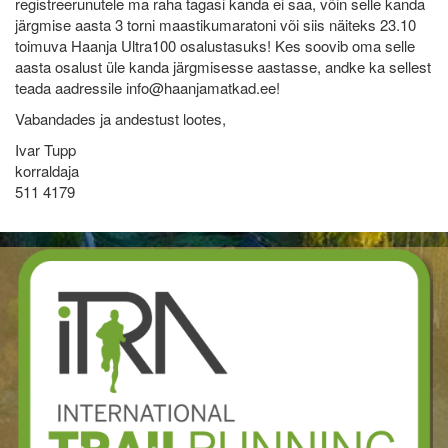
registreerunutele ma raha tagasi kanda ei saa, võin selle kanda
järgmise aasta 3 torni maastikumaratoni või siis näiteks 23.10
toimuva Haanja Ultra100 osalustasuks! Kes soovib oma selle
aasta osalust üle kanda järgmisesse aastasse, andke ka sellest
teada aadressile info@haanjamatkad.ee!
Vabandades ja andestust lootes,
Ivar Tupp
korraldaja
511 4179