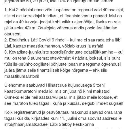
järjekorrale 50, 20 ja 20, lisa 10% on igasugu muud jamad!
1. Kui 2 nädalat enne võistluspäeva on reganud vaid 40 osalejat,
siis ei ole korraldajal kindlust, et finantsid vastu peavad. Mul on
rajal ca 40 turvajat-jootjat-kohtunikku-ajamõõtjat, lisaks on raja
pikkuseks 42km! Osalejate vähesus andis poole ärajäämise
otsusest!
2. Ebakindlus Läti Covid19 rindel – kui me ei saa rada teha läbi
Läti, kaotab maastikumaraton, võidab kruus ja asfalt!
3. Kevadiste-juunikuiste spordisündmuste edasilükkamine – kui
mul on teha 3 suuremat ettevõtmist 4 nädala jooksul, siis puht
füüsilis-psühholoogilistel põhjustel pean ma tegema õgvendusi
ja ära jätma selle finantsiliselt kõige nõrgema – ehk siis
maastikumaratoni!
Ülehomme saabuvad Hiinast uue kujundusega 3 torni
kaastikumaratoni medalid, mis on juba nö kinni makstud.
Õnneks ei ole neil aastaarvu peal, mis jätab meile lootuse, et
see maraton tuleb tagasi, kuna ja kuidas, selgub ilmselt sügisel!
Kõik registreerunud ja osavõtutasu maksnud saavad oma raha
tagasi küsida, kirjutades kuni 11. juulini oma soovist aadressile
info@haanjamatkad.ee! Läbi Stebby keskkonna