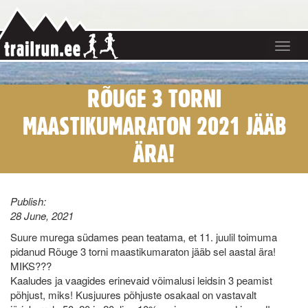
Toggle
navigat
RÕUGE 3 TORNI
MAASTIKUMARATON 2021 JÄÄB
ÄRA!
Publish:
28 June, 2021
Suure murega südames pean teatama, et 11. juulil toimuma
pidanud Rõuge 3 torni maastikumaraton jääb sel aastal ära!
MIKS???
Kaaludes ja vaagides erinevaid võimalusi leidsin 3 peamist
põhjust, miks! Kusjuures põhjuste osakaal on vastavalt