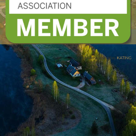
Kodulehe valmistas
KATING