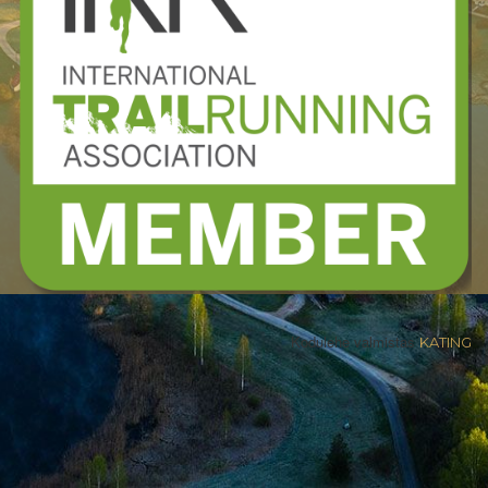
Kodulehe valmistas
KATING