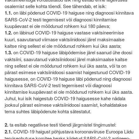
osalemist selle kohta tõendi. See tähendab, et isik:
1.1.
on läbi põdenud COVID-19 haiguse ning diagnoosi kinnitava
SARS-CoV-2 testi tegemisest või diagnoosi kinnitamise
kuupäevast ei ole möödunud rohkem kui 180 päeva;
1.2.
on läbinud COVID-19 haiguse vastase vaktsineerimise
kuuri, saavutanud viimase vaktsiinidoosi järel maksimaalse
kaitse ning sellest ei ole möödunud rohkem kui üks aasta;
1.3.
on COVID-19 haiguse läbipõdemise järel saanud ühe doosi
vaktsiini, saavutanud vaktsiinidoosi järel maksimaalse kaitse
ning sellest ei ole möödunud rohkem kui üks aasta, või ta on
pärast esimese vaktsiinidoosi saamist haigestunud COVID-19
haigusesse, on COVID-19 haiguse läbi põdenud ning diagnoosi
kinnitava SARS-CoV-2 testi tegemisest või diagnoosi
kinnitamise kuupäevast ei ole möödunud rohkem kui üks aasta.
Juhul, kui isik haigestub COVID-19 haigusesse kahe nädala
jooksul pärast esimese vaktsiinidoosi saamist, kohaldatakse
tema suhtes läbipõdenute kohta sätestatut.
2.
ta esitab negatiivse testi tõendi järgmistel tingimustel:
2.1.
COVID-19 haigust põhjustava koroonaviiruse Euroopa Liidu
terviseohutuse komitee heaks kiidetud SARS-CoV-2 antigeen-