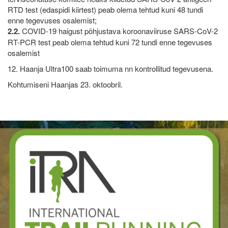
RTD test (edaspidi kiirtest) peab olema tehtud kuni 48 tundi
enne tegevuses osalemist;
2.2.
COVID-19 haigust põhjustava koroonaviiruse SARS-CoV-2
RT-PCR test peab olema tehtud kuni 72 tundi enne tegevuses
osalemist
12. Haanja Ultra100 saab toimuma nn kontrollitud tegevusena.
Kohtumiseni Haanjas 23. oktoobril.