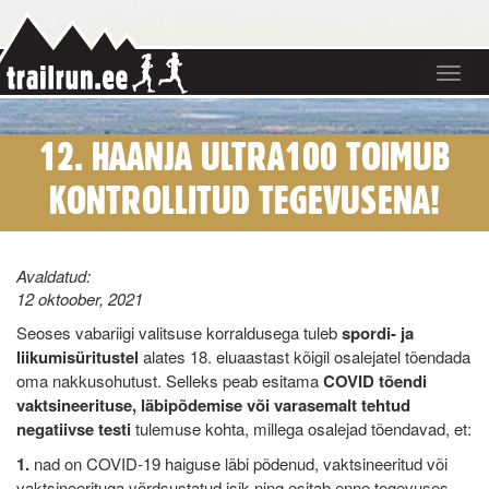
Toggle
navigat
12. HAANJA ULTRA100 TOIMUB
KONTROLLITUD TEGEVUSENA!
Avaldatud:
12 oktoober, 2021
Seoses vabariigi valitsuse korraldusega tuleb
spordi- ja
liikumisüritustel
alates 18. eluaastast kõigil osalejatel tõendada
oma nakkusohutust. Selleks peab esitama
COVID tõendi
vaktsineerituse, läbipõdemise või varasemalt tehtud
negatiivse testi
tulemuse kohta, millega osalejad tõendavad, et:
1.
nad on COVID-19 haiguse läbi põdenud, vaktsineeritud või
vaktsineerituga võrdsustatud isik ning esitab enne tegevuses