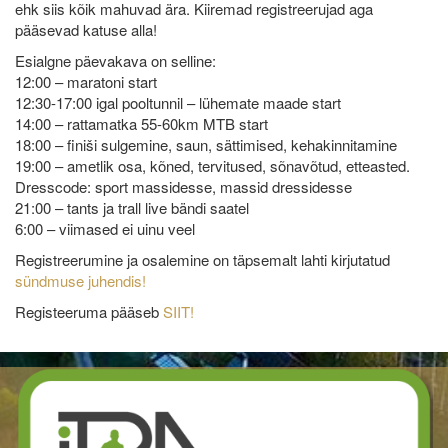
ehk siis kõik mahuvad ära. Kiiremad registreerujad aga
pääsevad katuse alla!
Esialgne päevakava on selline:
12:00 – maratoni start
12:30-17:00 igal pooltunnil – lühemate maade start
14:00 – rattamatka 55-60km MTB start
18:00 – finiši sulgemine, saun, sättimised, kehakinnitamine
19:00 – ametlik osa, kõned, tervitused, sõnavõtud, etteasted.
Dresscode: sport massidesse, massid dressidesse
21:00 – tants ja trall live bändi saatel
6:00 – viimased ei uinu veel
Registreerumine ja osalemine on täpsemalt lahti kirjutatud
sündmuse juhendis!
Registeeruma pääseb
SIIT!