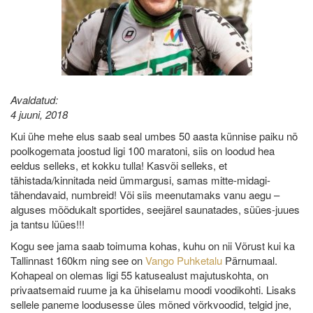
Avaldatud:
4 juuni, 2018
Kui ühe mehe elus saab seal umbes 50 aasta künnise paiku nö
poolkogemata joostud ligi 100 maratoni, siis on loodud hea
eeldus selleks, et kokku tulla! Kasvõi selleks, et
tähistada/kinnitada neid ümmargusi, samas mitte-midagi-
tähendavaid, numbreid! Või siis meenutamaks vanu aegu –
alguses mõõdukalt sportides, seejärel saunatades, süües-juues
ja tantsu lüües!!!
Kogu see jama saab toimuma kohas, kuhu on nii Võrust kui ka
Tallinnast 160km ning see on
Vango Puhketalu
Pärnumaal.
Kohapeal on olemas ligi 55 katusealust majutuskohta, on
privaatsemaid ruume ja ka ühiselamu moodi voodikohti. Lisaks
sellele paneme loodusesse üles mõned võrkvoodid, telgid jne,