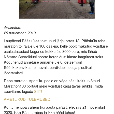
Avaldatud:
25 november, 2019
Laupäeval Pääskülas toimunud järjekorras 18. Pääsküla raba
maraton tõi rajale üle 100 osaleja, kelle poolt makstud võistluse
osalustasudest kogunes kokku üle 3000 euro, mis läheb
Nõmme Spordiklubi noorte kergejõustiklaste laagritoetuseks.
Kogunenud annetuse anname üle 6. detsembril
Sõõrikukohvikus toimuval spordiklubi hooaja pidulikul
lõpetamisel.
Raba maratoni sportliku poole on väga hästi kokku võtnud
Marathon100 portaal meie võistlust kajastavas artiklis, mida
soovitame lugeda
SIIT!
AMETLIKUD TULEMUSED
Kohtume juba vähem kui aasta pärast, ehk siis 21. novembril
2020, ikka Pässa rabas ja ikka hääd tehes!