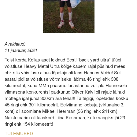
Avaldatud:
11 jaanuar, 2021
Teist korda Keilas aset leidnud Eesti “back-yard ultra” tüüpi
võistluse Heavy Metal Ultra kõige kauem rajal püsinud mees
ehk siis võistluse ainus lõpetaja oli taas Hannes Veide! Sel
aastal pidi ta võistluse võitmiseks läbima 46 ringi ehk 308
kilomeetrit, kuna MM-i pääsme lunastanud võitjale Hannesele
viimasena konkurentsi pakkunud Oliver Kalvi oli rajale läinud
mõttega igal juhul 300km ära teha!!! Ta tegigi, lõpetades kokku
45 ringi ehk 301 kilomeetrit. Eelviimane loobuja (virtuaalne 3.
koht) oli soomlane Mikael Heerman (36 ringi ehk 241km).
Naiste parim oli taaskord Liina Kesamaa, kelle saagiks jäi 23
ringi ehk 154 kilomeetrit!
TULEMUSED