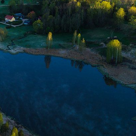
Kodulehe valmistas
KATING