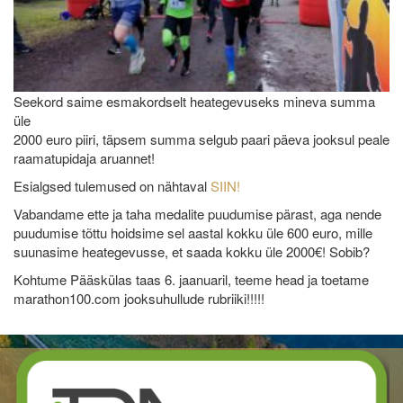
Seekord saime esmakordselt heategevuseks mineva summa
üle
2000 euro piiri, täpsem summa selgub paari päeva jooksul peale
raamatupidaja aruannet!
Esialgsed tulemused on nähtaval
SIIN!
Vabandame ette ja taha medalite puudumise pärast, aga nende
puudumise tõttu hoidsime sel aastal kokku üle 600 euro, mille
suunasime heategevusse, et saada kokku üle 2000€! Sobib?
Kohtume Pääskülas taas 6. jaanuaril, teeme head ja toetame
marathon100.com jooksuhullude rubriiki!!!!!