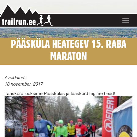
Toggle
navigat
PÄÄSKÜLA HEATEGEV 15. RABA
MARATON
Avaldatud:
18 november, 2017
Taaskord jooksime Pääskülas ja taaskord tegime head!