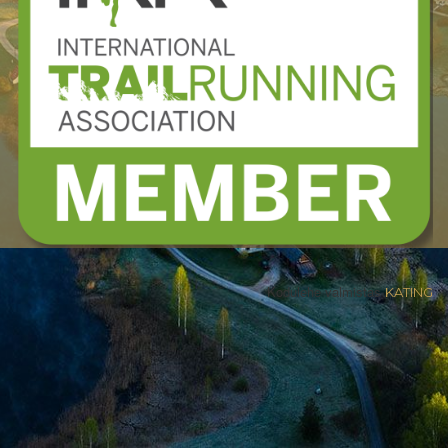
Kodulehe valmistas
KATING