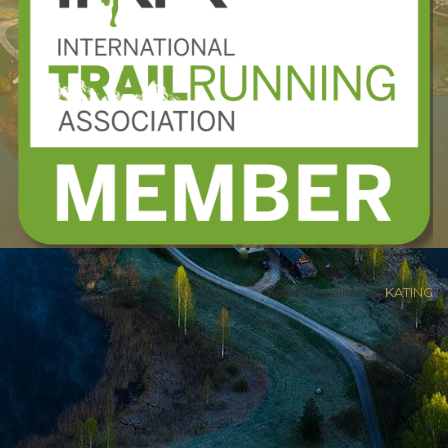
Kodulehe valmistas
KATING