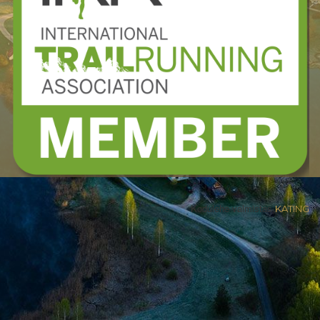
Kodulehe valmistas
KATING