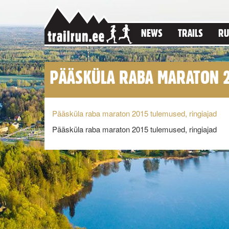
NEWS
TRAILS
RU
PÄÄSKÜLA RABA MARATON 2
Pääsküla raba maraton 2015 tulemused, ringiajad
Pääsküla raba maraton 2015 tulemused, ringiajad