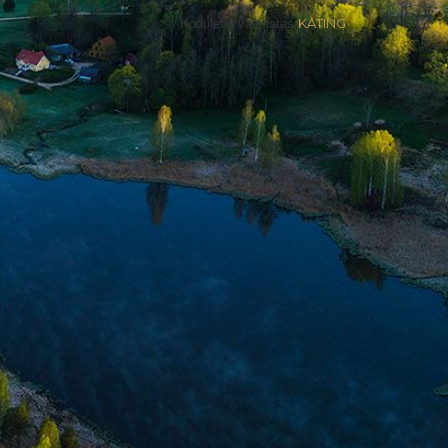
Kodulehe valmistas
KATING