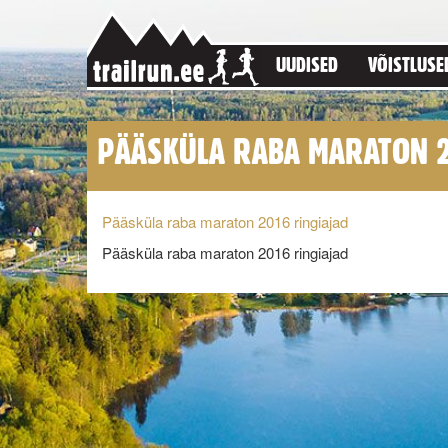
UUDISED
VÕISTLUSE
PÄÄSKÜLA RABA MARATON 2
Pääsküla raba maraton 2016 ringiajad
Pääsküla raba maraton 2016 ringiajad