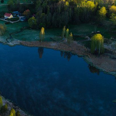
Kodulehe valmistas
KATING