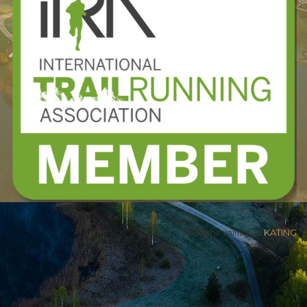
Kodulehe valmistas
KATING