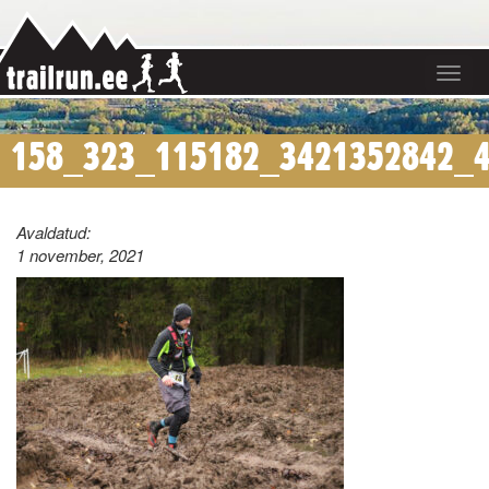
Toggle
navigat
158_323_115182_3421352842_
Avaldatud:
1 november, 2021