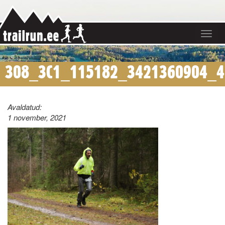
Toggle
navigat
308_3C1_115182_3421360904_4
Avaldatud:
1 november, 2021