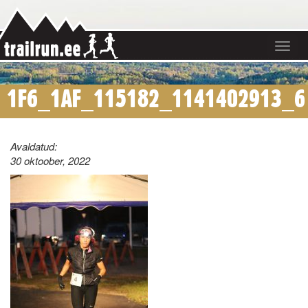
Toggle
navigat
1F6_1AF_115182_1141402913_6
Avaldatud:
30 oktoober, 2022