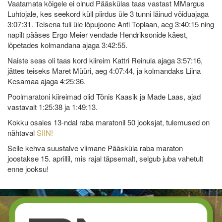
Vaatamata kõigele ei olnud Pääskülas taas vastast MMargus
Luhtojale, kes seekord küll piirdus üle 3 tunni läinud võiduajaga
3:07:31. Teisena tuli üle lõpujoone Anti Toplaan, aeg 3:40:15 ning
napilt pääses Ergo Meier vendade Hendriksonide käest,
lõpetades kolmandana ajaga 3:42:55.
Naiste seas oli taas kord kiireim Kattri Reinula ajaga 3:57:16,
jättes teiseks Maret Müüri, aeg 4:07:44, ja kolmandaks Liina
Kesamaa ajaga 4:25:36.
Poolmaratoni kiireimad olid Tõnis Kaasik ja Made Laas, ajad
vastavalt 1:25:38 ja 1:49:13.
Kokku osales 13-ndal raba maratonil 50 jooksjat, tulemused on
nähtaval
SIIN!
Selle kehva suustalve viimane Pääsküla raba maraton
joostakse 15. aprillil, mis rajal täpsemalt, selgub juba vahetult
enne jooksu!