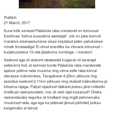
Publish:
21 March, 2017
Kuna kõik senised Pääsküla raba maratonid on toimunud
Eestimaa “kehva suusailma aastaajal”, siis on juba loomult
maratoni stsenaariumisse sisse kirjutatud pidev pahuksisse
minek ilmataadiga! Ei olnud erandiks ka viimane toimunud –
kurjakuulutava 13-nda järjekorra numbriga – maraton!
Seekord aga oli olukord rabateedel kulgeval nö tavarajal
sellevõrra hull, et esimest korda Pääsküla raba maratonide
ajaloos pidime rada muutma ning viima selle raba kõrval
olevasse männimetsa. Tavapärane 4,22km pikkune ring
asendus seekord 2,11km pikkuse ning oluliselt käänulisema ja
kitsama rajaga. Paljud rajaolnud rääkisid jooksu järel millestki
imelikust raskustundest, mis oli neid rajal kiusanud? Üheks
raskendavaks teguriks oli kindlasti ring-ringilt pehmemaks
muutunud rada, aga ega ka pidevad järsud pöörded jooksu
kergemaks ei teinud.