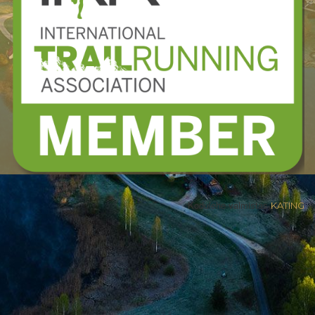
Kodulehe valmistas
KATING