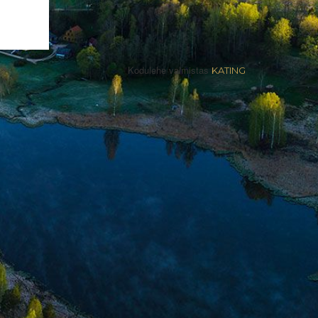
Kodulehe valmistas
KATING