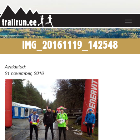
Toggle
navigat
IMG_20161119_142548
Avaldatud:
21 november, 2016