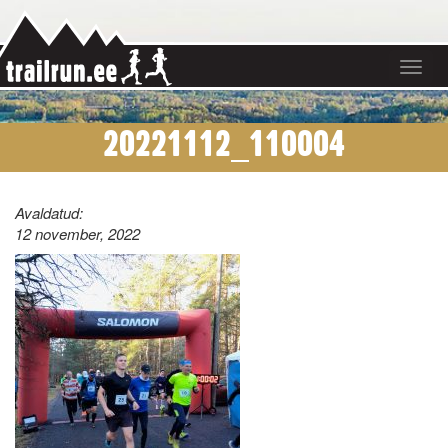
Toggle
navigat
20221112_110004
Avaldatud:
12 november, 2022