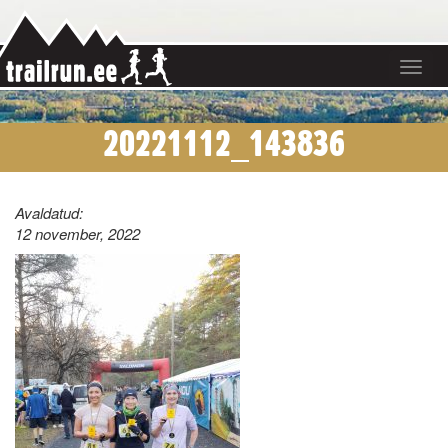
Toggle
navigat
20221112_143836
Avaldatud:
12 november, 2022