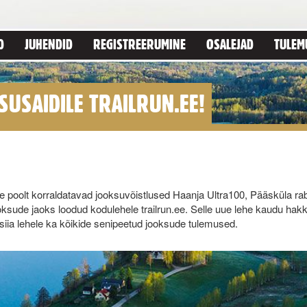
D
JUHENDID
REGISTREERUMINE
OSALEJAD
TULEM
SUSAIDILE TRAILRUN.EE!
 poolt korraldatavad jooksuvõistlused Haanja Ultra100, Pääsküla ra
ooksude jaoks loodud kodulehele trailrun.ee. Selle uue lehe kaudu hak
iia lehele ka kõikide senipeetud jooksude tulemused.