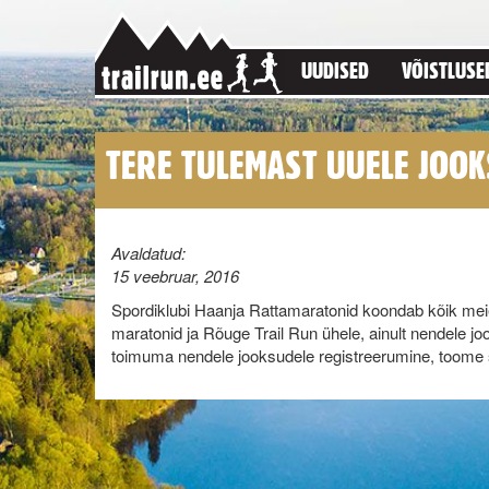
UUDISED
VÕISTLUSE
TERE TULEMAST UUELE JOOK
Avaldatud:
15 veebruar, 2016
Spordiklubi Haanja Rattamaratonid koondab kõik meie
maratonid ja Rõuge Trail Run ühele, ainult nendele j
toimuma nendele jooksudele registreerumine, toome s