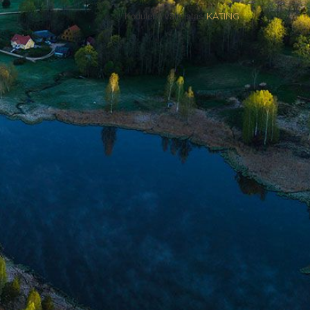
Kodulehe valmistas
KATING