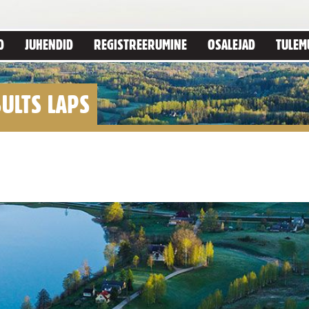
D
JUHENDID
REGISTREERUMINE
OSALEJAD
TULEM
ULTS LAPS