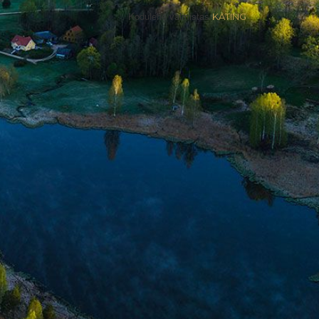
Kodulehe valmistas
KATING