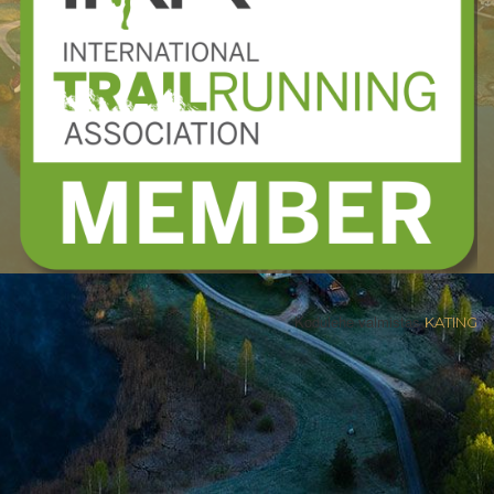
Kodulehe valmistas
KATING