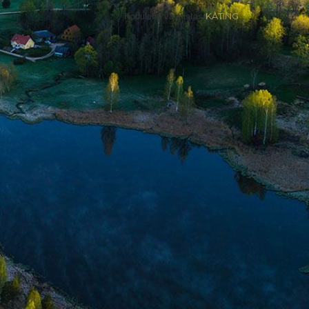
Kodulehe valmistas
KATING