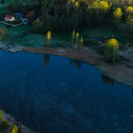
Kodulehe valmistas
KATING