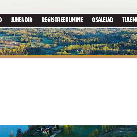
D
JUHENDID
REGISTREERUMINE
OSALEJAD
TULEM