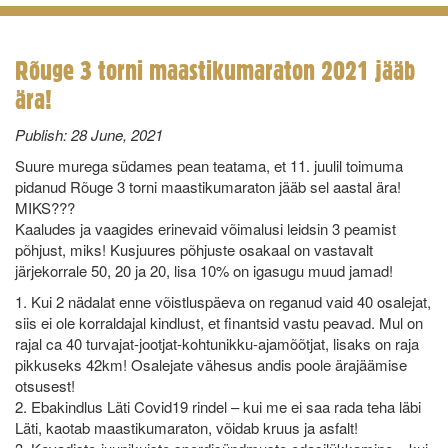
Rõuge 3 torni maastikumaraton 2021 jääb
ära!
Publish:
28 June, 2021
Suure murega südames pean teatama, et 11. juulil toimuma
pidanud Rõuge 3 torni maastikumaraton jääb sel aastal ära!
MIKS???
Kaaludes ja vaagides erinevaid võimalusi leidsin 3 peamist
põhjust, miks! Kusjuures põhjuste osakaal on vastavalt
järjekorrale 50, 20 ja 20, lisa 10% on igasugu muud jamad!
1. Kui 2 nädalat enne võistluspäeva on reganud vaid 40 osalejat,
siis ei ole korraldajal kindlust, et finantsid vastu peavad. Mul on
rajal ca 40 turvajat-jootjat-kohtunikku-ajamõõtjat, lisaks on raja
pikkuseks 42km! Osalejate vähesus andis poole ärajäämise
otsusest!
2. Ebakindlus Läti Covid19 rindel – kui me ei saa rada teha läbi
Läti, kaotab maastikumaraton, võidab kruus ja asfalt!