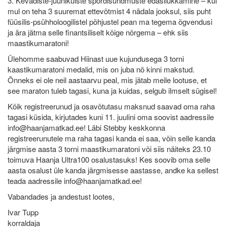
3. Kevadiste-juunikuiste spordisündmuste edasilükkamine – kui
mul on teha 3 suuremat ettevõtmist 4 nädala jooksul, siis puht
füüsilis-psühholoogilistel põhjustel pean ma tegema õgvendusi
ja ära jätma selle finantsiliselt kõige nõrgema – ehk siis
maastikumaratoni!
Ülehomme saabuvad Hiinast uue kujundusega 3 torni
kaastikumaratoni medalid, mis on juba nö kinni makstud.
Õnneks ei ole neil aastaarvu peal, mis jätab meile lootuse, et
see maraton tuleb tagasi, kuna ja kuidas, selgub ilmselt sügisel!
Kõik registreerunud ja osavõtutasu maksnud saavad oma raha
tagasi küsida, kirjutades kuni 11. juulini oma soovist aadressile
info@haanjamatkad.ee! Läbi Stebby keskkonna
registreerunutele ma raha tagasi kanda ei saa, võin selle kanda
järgmise aasta 3 torni maastikumaratoni või siis näiteks 23.10
toimuva Haanja Ultra100 osalustasuks! Kes soovib oma selle
aasta osalust üle kanda järgmisesse aastasse, andke ka sellest
teada aadressile info@haanjamatkad.ee!
Vabandades ja andestust lootes,
Ivar Tupp
korraldaja