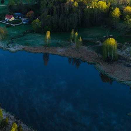
Kodulehe valmistas
KATING