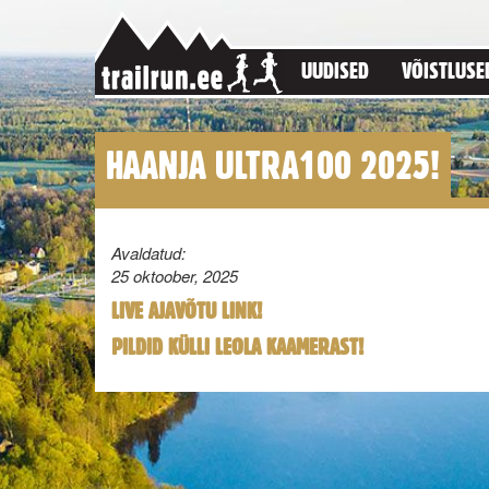
UUDISED
VÕISTLUSE
HAANJA ULTRA100 2025!
Avaldatud:
25 oktoober, 2025
LIVE AJAVÕTU LINK!
PILDID KÜLLI LEOLA KAAMERAST!