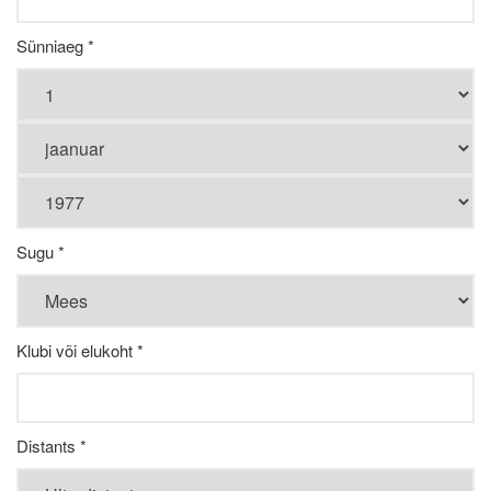
Sünniaeg *
Sugu *
Klubi või elukoht *
Distants *