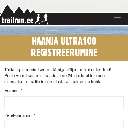
Toggle
navigat
HAANJA ULTRA100
REGISTREERUMINE
Täida registreerimisvorm, tärniga väljad on kohustuslikud!
Peale vormi saatmist saadetakse 24h jooksul teie poolt
sisestatud e-mailile info osalustasu maksmise kohta!
Eesnimi *
Perekonnanimi *