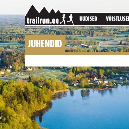
UUDISED
VÕISTLUSE
JUHENDID