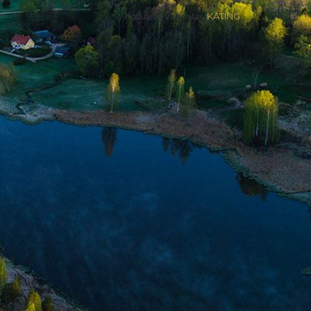
Kodulehe valmistas
KATING