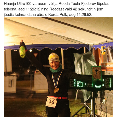
Haanja Ultra100 varasem võitja Reeda Tuula-Fjodorov lõpetas
teisena, aeg 11:26:12 ning Reedast vaid 42 sekundit hiljem
jõudis kolmandana pärale Kerda Pulk, aeg 11:26:52.