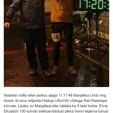
Naistest võitis eilse jooksu ajaga 11:17:46 Marjaliisa Umb ning
tõusis nii oma neljanda Haanja Ultra100 võiduga Rait Ratasepa
kõrvale. Lisaks on Marjaliisal ette näidata ka 3 teist kohta. Enne
Ekuadori 100-tunnist seiklusvõistlust pikka trenni tegema tulnud