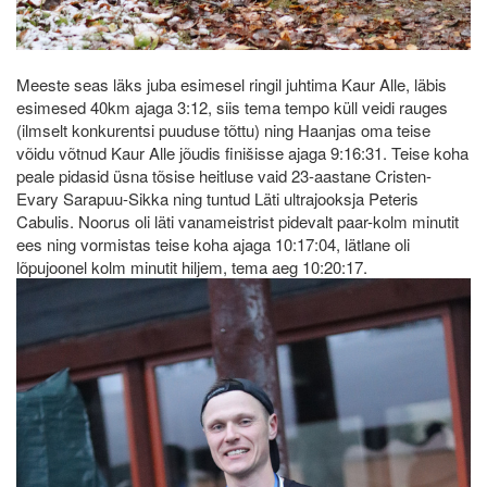
Meeste seas läks juba esimesel ringil juhtima Kaur Alle, läbis
esimesed 40km ajaga 3:12, siis tema tempo küll veidi rauges
(ilmselt konkurentsi puuduse tõttu) ning Haanjas oma teise
võidu võtnud Kaur Alle jõudis finišisse ajaga 9:16:31. Teise koha
peale pidasid üsna tõsise heitluse vaid 23-aastane Cristen-
Evary Sarapuu-Sikka ning tuntud Läti ultrajooksja Peteris
Cabulis. Noorus oli läti vanameistrist pidevalt paar-kolm minutit
ees ning vormistas teise koha ajaga 10:17:04, lätlane oli
lõpujoonel kolm minutit hiljem, tema aeg 10:20:17.