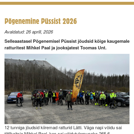
Põgenemine Püssist 2026
Avaldatud:
26 aprill, 2026
Selleaastasel Põgenemisel Püssist jõudsid kõige kaugemale
ratturitest Mihkel Paal ja jooksjatest Toomas Unt.
12 tunniga jõudsid kiiremad ratturid Lätti. Väga napi võidu sai
tiitlikaitsja Mihkel Paal, kes sai võidutulemuseks 265,6