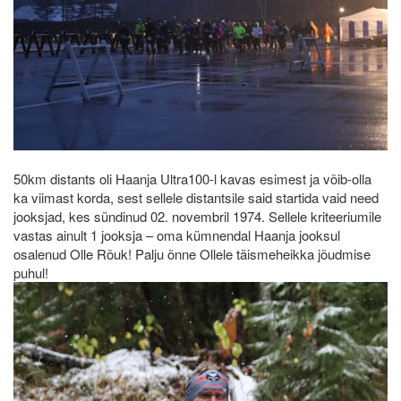
50km distants oli Haanja Ultra100-l kavas esimest ja võib-olla
ka viimast korda, sest sellele distantsile said startida vaid need
jooksjad, kes sündinud 02. novembril 1974. Sellele kriteeriumile
vastas ainult 1 jooksja – oma kümnendal Haanja jooksul
osalenud Olle Rõuk! Palju õnne Ollele täismeheikka jõudmise
puhul!