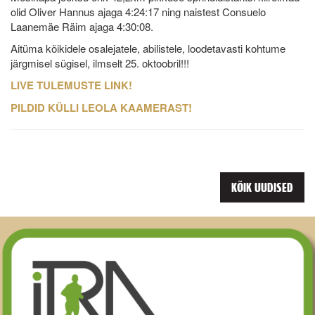
olid Oliver Hannus ajaga 4:24:17 ning naistest Consuelo
Laanemäe Räim ajaga 4:30:08.
Aitüma kõikidele osalejatele, abilistele, loodetavasti kohtume
järgmisel sügisel, ilmselt 25. oktoobril!!!
LIVE TULEMUSTE LINK!
PILDID KÜLLI LEOLA KAAMERAST!
KÕIK UUDISED