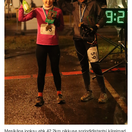
Mesikäpa jooksu ehk 42,2km pikkuse sprindidistantsi kiireimad