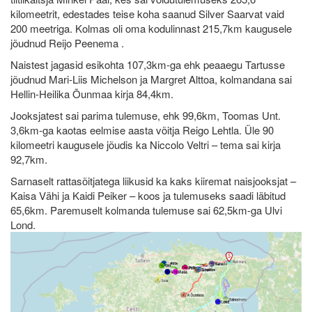
kilomeetrit, edestades teise koha saanud Silver Saarvat vaid
200 meetriga. Kolmas oli oma kodulinnast 215,7km kaugusele
jõudnud Reijo Peenema .
Naistest jagasid esikohta 107,3km-ga ehk peaaegu Tartusse
jõudnud Mari-Liis Michelson ja Margret Alttoa, kolmandana sai
Hellin-Heilika Õunmaa kirja 84,4km.
Jooksjatest sai parima tulemuse, ehk 99,6km, Toomas Unt.
3,6km-ga kaotas eelmise aasta võitja Reigo Lehtla. Üle 90
kilomeetri kaugusele jõudis ka Niccolo Veltri – tema sai kirja
92,7km.
Sarnaselt rattasõitjatega liikusid ka kaks kiiremat naisjooksjat –
Kaisa Vähi ja Kaidi Peiker – koos ja tulemuseks saadi läbitud
65,6km. Paremuselt kolmanda tulemuse sai 62,5km-ga Ulvi
Lond.