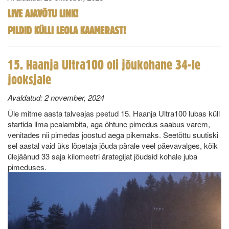
LIVE AJAVÕTU LINK!
PILDID KÜLLI LEOLA KAAMERAST!
15. Haanja Ultra100 oli jõukohane 34-le
jooksjale
Avaldatud:
2 november, 2024
Üle mitme aasta talveajas peetud 15. Haanja Ultra100 lubas küll
startida ilma pealambita, aga õhtune pimedus saabus varem,
venitades nii pimedas joostud aega pikemaks. Seetõttu suutiski
sel aastal vaid üks lõpetaja jõuda pärale veel päevavalges, kõik
ülejäänud 33 saja kilomeetri ärategijat jõudsid kohale juba
pimeduses.