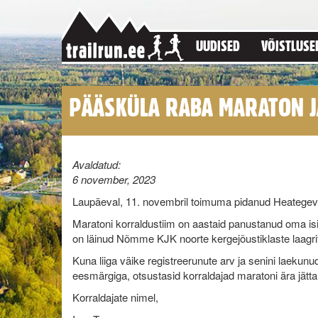
UUDISED
VÕISTLUSE
PÄÄSKÜLA RABA MARATON J
Avaldatud:
6 november, 2023
Laupäeval, 11. novembril toimuma pidanud Heategev 
Maratoni korraldustiim on aastaid panustanud oma isi
on läinud Nõmme KJK noorte kergejõustiklaste laagri
Kuna liiga väike registreerunute arv ja senini laekun
eesmärgiga, otsustasid korraldajad maratoni ära jätt
Korraldajate nimel,