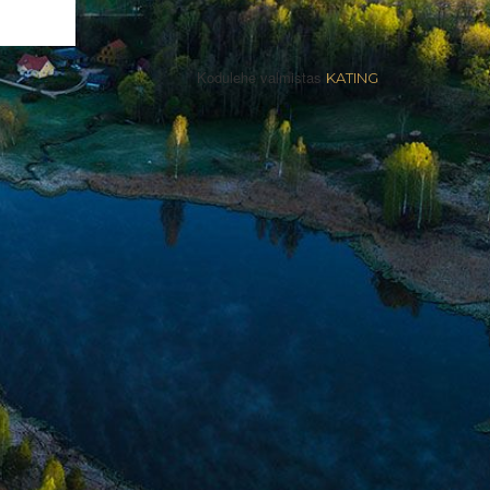
Kodulehe valmistas
KATING