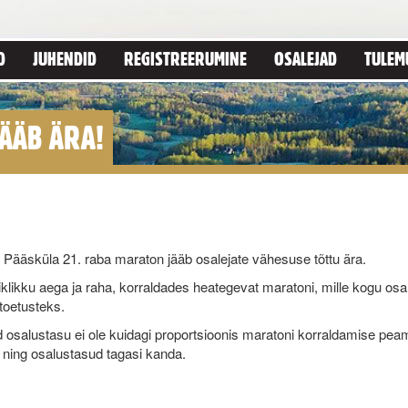
D
JUHENDID
REGISTREERUMINE
OSALEJAD
TULEM
ÄÄB ÄRA!
Pääsküla 21. raba maraton jääb osalejate vähesuse tõttu ära.
klikku aega ja raha, korraldades heategevat maratoni, mille kogu osa
toetusteks.
ud osalustasu ei ole kuidagi proportsioonis maratoni korraldamise pea
a ning osalustasud tagasi kanda.