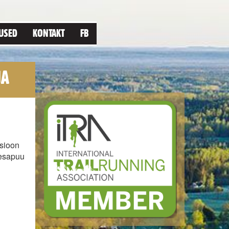
USED
KONTAKT
FB
JA
tsioon
Pesapuu