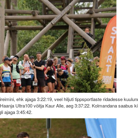
reimini, ehk ajaga 3:22:19, veel hiljuti tippsportlaste ridadesse kuulu
Haanja Ultra100 võitja Kaur Alle, aeg 3:37:22. Kolmandana saabus ki
i ajaga 3:45:42.