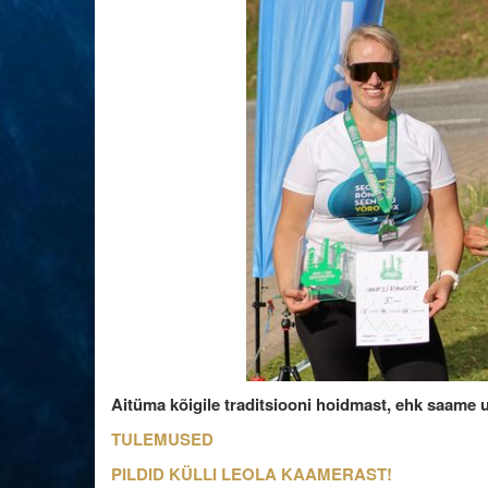
Aitüma kõigile traditsiooni hoidmast, ehk saame u
TULEMUSED
PILDID KÜLLI LEOLA KAAMERAST!