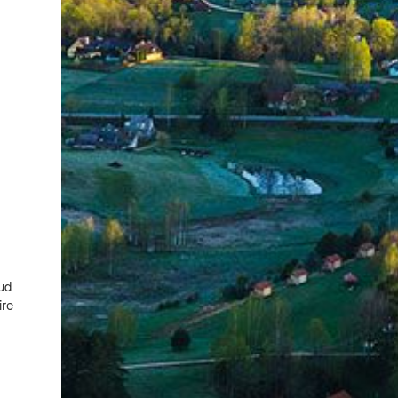
nud
ire