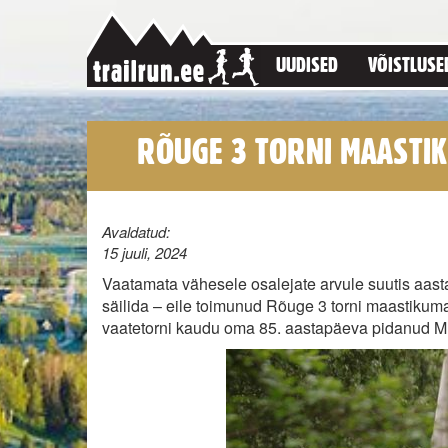
UUDISED
VÕISTLUSE
RÕUGE 3 TORNI MAASTIK
Avaldatud:
15 juuli, 2024
Vaatamata vähesele osalejate arvule suutis aas
säilida – eile toimunud Rõuge 3 torni maastiku
vaatetorni kaudu oma 85. aastapäeva pidanud Mu