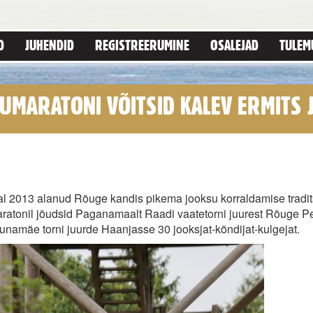
D
JUHENDID
REGISTREERUMINE
OSALEJAD
TULEM
UMARATONI VÕITSID KALEV ERMITS 
BLANCA PUNT
tal 2013 alanud Rõuge kandis pikema jooksu korraldamise tradi
maratonil jõudsid Paganamaalt Raadi vaatetorni juurest Rõuge 
namäe torni juurde Haanjasse 30 jooksjat-kõndijat-kulgejat.