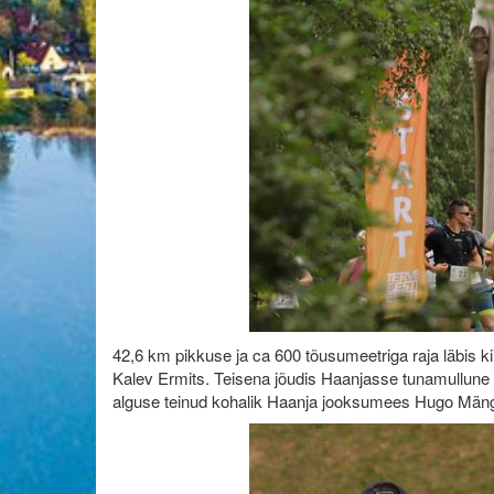
42,6 km pikkuse ja ca 600 tõusumeetriga raja läbis kii
Kalev Ermits. Teisena jõudis Haanjasse tunamullune 
alguse teinud kohalik Haanja jooksumees Hugo Mängl