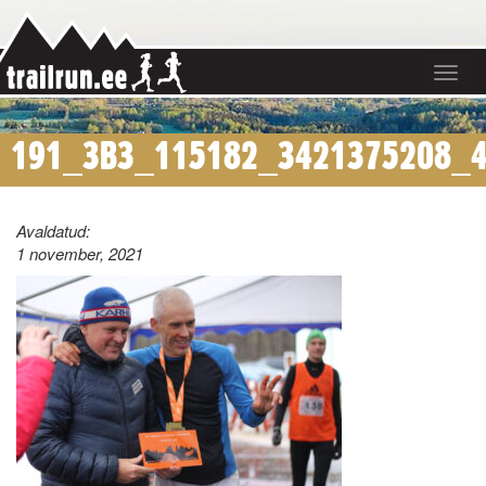
Toggle
navigat
191_3B3_115182_3421375208_
Avaldatud:
1 november, 2021