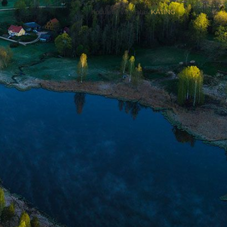
Kodulehe valmistas
KATING