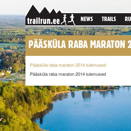
NEWS
TRAILS
RU
PÄÄSKÜLA RABA MARATON 
Pääsküla raba maraton 2014 tulemused
Pääsküla raba maraton 2014 tulemused