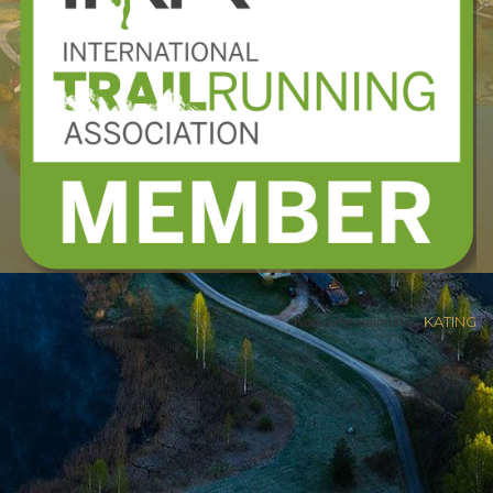
Kodulehe valmistas
KATING