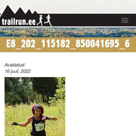
Toggle
navigat
E8_202_115182_850041695_6
Avaldatud:
16 juuli, 2022