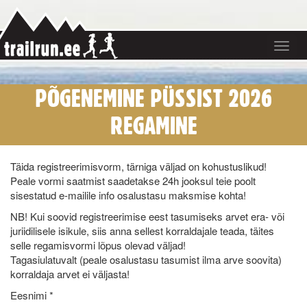
Toggle
navigat
PÕGENEMINE PÜSSIST 2026
REGAMINE
Täida registreerimisvorm, tärniga väljad on kohustuslikud!
Peale vormi saatmist saadetakse 24h jooksul teie poolt
sisestatud e-mailile info osalustasu maksmise kohta!
NB! Kui soovid registreerimise eest tasumiseks arvet era- või
juriidilisele isikule, siis anna sellest korraldajale teada, täites
selle regamisvormi lõpus olevad väljad!
Tagasiulatuvalt (peale osalustasu tasumist ilma arve soovita)
korraldaja arvet ei väljasta!
Eesnimi *