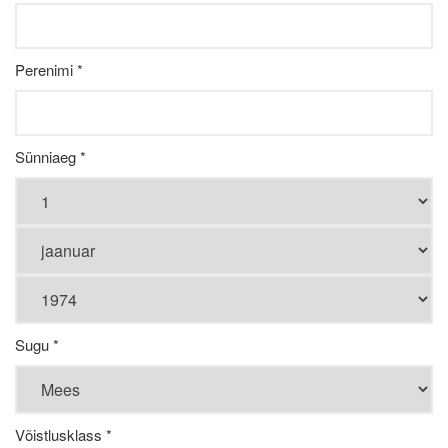
Perenimi *
Sünniaeg *
Sugu *
Võistlusklass *